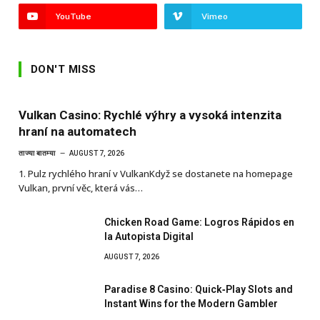
YouTube
Vimeo
DON'T MISS
Vulkan Casino: Rychlé výhry a vysoká intenzita
hraní na automatech
ताज्या बातम्या
AUGUST 7, 2026
1. Pulz rychlého hraní v VulkanKdyž se dostanete na homepage
Vulkan, první věc, která vás…
Chicken Road Game: Logros Rápidos en
la Autopista Digital
AUGUST 7, 2026
Paradise 8 Casino: Quick‑Play Slots and
Instant Wins for the Modern Gambler