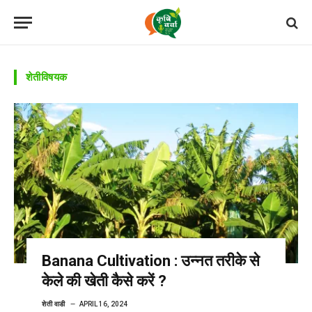
शेतीविषयक
Banana Cultivation : उन्नत तरीके से
केले की खेती कैसे करें ?
शेती वाडी
APRIL 16, 2024