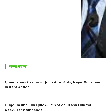
ताज्या बातम्या
Queenspins Casino – Quick‑Fire Slots, Rapid Wins, and
Instant Action
Hugo Casino: Din Quick‑Hit Slot og Crash Hub for
Rask‑Track Vinnende