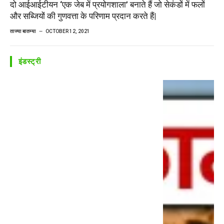
दो आईआईटीयन ‘एक जेब में प्रयोगशाला’ बनाते हैं जो सेकंडों में फलों
और सब्जियों की गुणवत्ता के परिणाम प्रदान करते हैं|
ताज्या बातम्या
OCTOBER 12, 2021
इंडस्ट्री