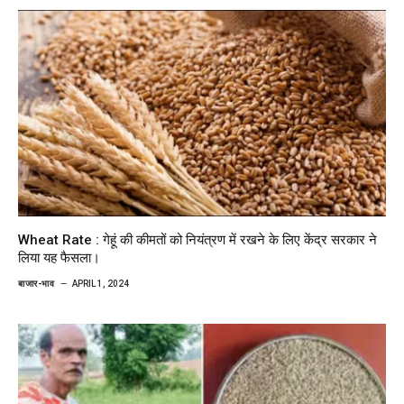
Wheat Rate : गेहूं की कीमतों को नियंत्रण में रखने के लिए केंद्र सरकार ने
लिया यह फैसला।
बाजार-भाव
APRIL 1, 2024